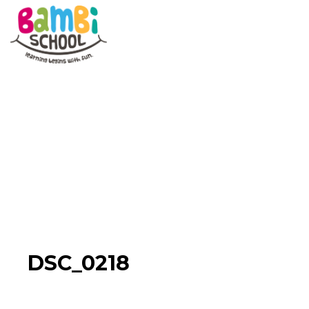
Skip
to
content
DSC_0218