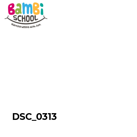
Skip
to
content
DSC_0313