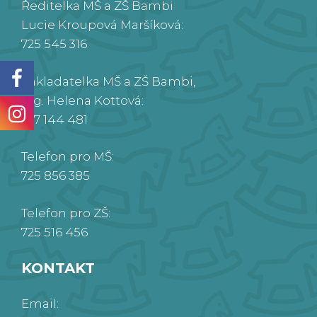
Ředitelka MŠ a ZŠ Bambi
Lucie Kroupová Maršíková:
725 545 316
Zakladatelka MŠ a ZŠ Bambi,
Ing. Helena Kottová:
777 144 481
Telefon pro MŠ:
725 856 385
Telefon pro ZŠ:
725 516 456
KONTAKT
Email: