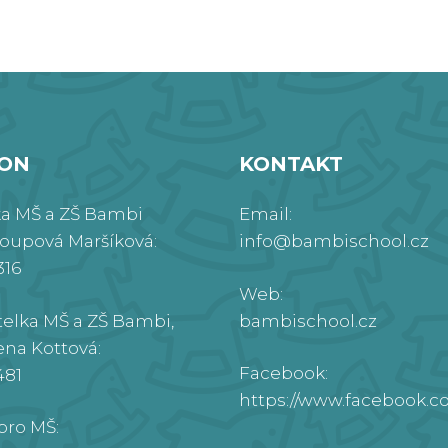
FON
KONTAKT
ka MŠ a ZŠ Bambi
Email:
roupová Maršíková:
info@bambischool.cz
316
Web:
telka MŠ a ZŠ Bambi,
bambischool.cz
ena Kottová:
Facebook:
481
https://www.facebook.
pro MŠ: