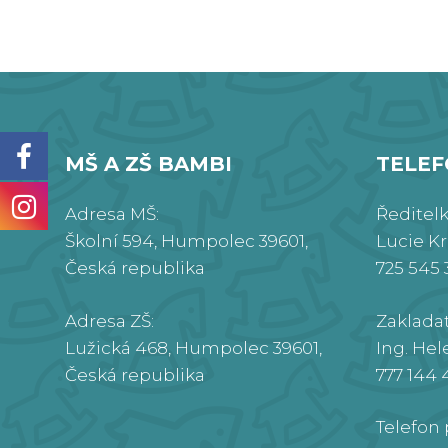
MŠ A ZŠ BAMBI
TELE
Adresa MŠ:
Ředitel
Školní 594, Humpolec 39601,
Lucie K
Česká republika
725 545 
Adresa ZŠ:
Zaklada
Lužická 468, Humpolec 39601,
Ing. Hel
Česká republika
777 144 
Telefon 