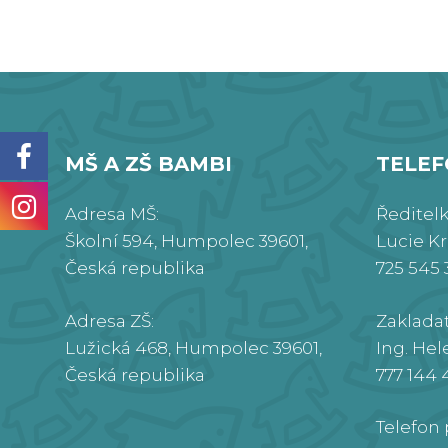
MŠ A ZŠ BAMBI
TELE
Adresa MŠ:
Ředitel
Školní 594, Humpolec 39601,
Lucie K
Česká republika
725 545 
Adresa ZŠ:
Zaklada
Lužická 468, Humpolec 39601,
Ing. Hel
Česká republika
777 144 
Telefon 