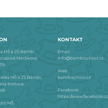
FON
KONTAKT
ka MŠ a ZŠ Bambi
Email:
roupová Maršíková:
info@bambischool.cz
316
Web:
telka MŠ a ZŠ Bambi,
bambischool.cz
ena Kottová:
Facebook:
481
https://www.facebook.
pro MŠ: