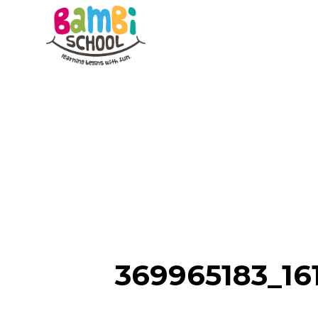
Skip
to
content
369965183_16