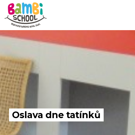
Skip
to
content
Oslava dne tatínků