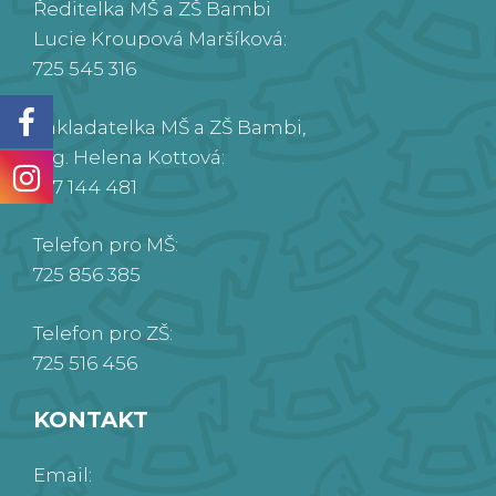
Ředitelka MŠ a ZŠ Bambi
Lucie Kroupová Maršíková:
725 545 316
Zakladatelka MŠ a ZŠ Bambi,
Ing. Helena Kottová:
777 144 481
Telefon pro MŠ:
725 856 385
Telefon pro ZŠ:
725 516 456
KONTAKT
Email: