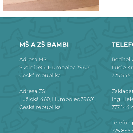
MŠ A ZŠ BAMBI
TELE
Adresa MŠ:
Ředitel
Školní 594, Humpolec 39601,
Lucie K
Česká republika
725 545 
Adresa ZŠ:
Zaklada
Lužická 468, Humpolec 39601,
Ing. Hel
Česká republika
777 144 
Telefon 
725 856 