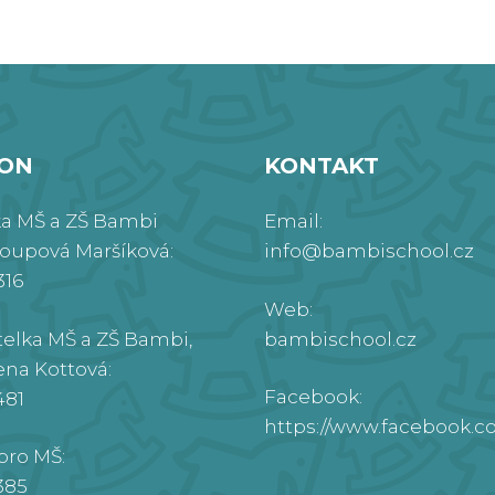
FON
KONTAKT
ka MŠ a ZŠ Bambi
Email:
roupová Maršíková:
info@bambischool.cz
316
Web:
telka MŠ a ZŠ Bambi,
bambischool.cz
ena Kottová:
Facebook:
481
https://www.facebook.
pro MŠ:
385