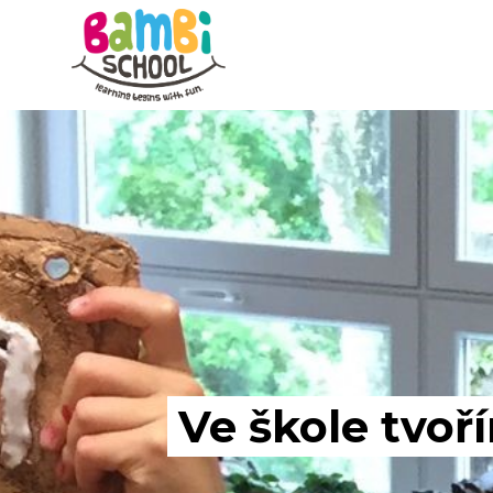
Skip
to
content
Ve škole tvoř