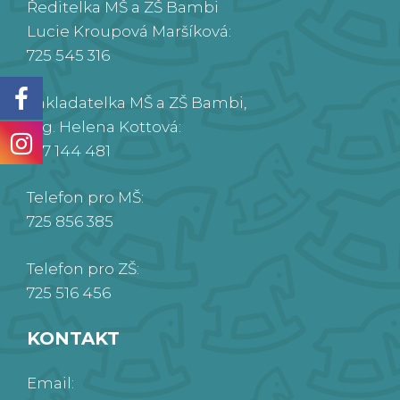
Ředitelka MŠ a ZŠ Bambi
Lucie Kroupová Maršíková:
725 545 316
Zakladatelka MŠ a ZŠ Bambi,
Ing. Helena Kottová:
777 144 481
Telefon pro MŠ:
725 856 385
Telefon pro ZŠ:
725 516 456
KONTAKT
Email: